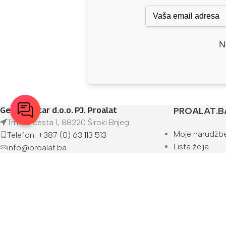
N
Geo Spektar d.o.o. PJ. Proalat
PROALAT.B
Trnska cesta 1, 88220 Široki Brijeg
Moje narudžb
Telefon: +387 (0) 63 113 513
Lista želja
info@proalat.ba
Bodovi i popus
Pon-Pet 08-16h / Sub 08-14h
Kontakt
O nama
Prodajna mjes