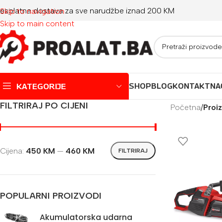
esplatna dostava za sve narudžbe iznad 200 KM
Skip to navigation
Skip to main content
KATEGORIJE
SHOP
BLOG
KONTAKT
NA
FILTRIRAJ PO CIJENI
Početna
/
Proiz
Montažni bazeni
Dječji bazeni
Cijena:
450 KM
—
460 KM
FILTRIRAJ
Jacuzzi
Igračke za plažu
Oprema za bazene
POPULARNI PROIZVODI
Akumulatorska udarna