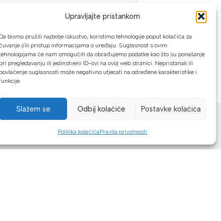
PRIJAVA
Upravljajte pristankom
Da bismo pružili najbolje iskustvo, koristimo tehnologije poput kolačića za
se?
čuvanje i/ili pristup informacijama o uređaju. Suglasnost s ovim
tehnologijama će nam omogućiti da obrađujemo podatke kao što su ponašanje
pri pregledavanju ili jedinstveni ID-ovi na ovoj web stranici. Nepristanak ili
povlačenje suglasnosti može negativno utjecati na određene karakteristike i
funkcije.
NAČINI PLAĆANJA
Slažem se
Odbij kolaćiće
Postavke kolačića
U našoj web trgovini možete platiti:
Politika kolačića
Pravila privatnosti
Kreditnim karticama jednokratno ili do
24 rate
Općom uplatnicom, virmanom, internet
bankarstvom
Gotovinom prilikom preuzimanja