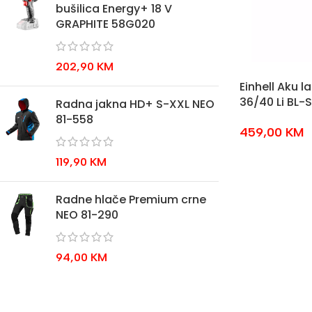
bušilica Energy+ 18 V
GRAPHITE 58G020
202,90
KM
Einhell Aku 
36/40 Li BL-
Radna jakna HD+ S-XXL NEO
81-558
459,00
KM
119,90
KM
Radne hlače Premium crne
NEO 81-290
94,00
KM