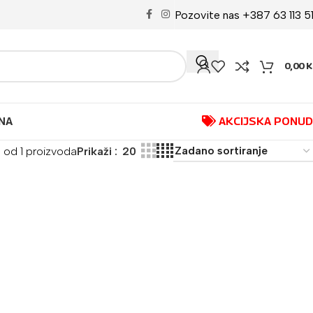
Pozovite nas +387 63 113 5
0,00
K
NA
AKCIJSKA PONU
1 od 1 proizvoda
Prikaži
20