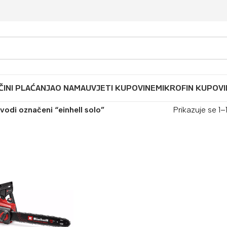
ČINI PLAĆANJA
O NAMA
UVJETI KUPOVINE
MIKROFIN KUPOVI
vodi označeni “einhell solo”
Prikazuje se 1–