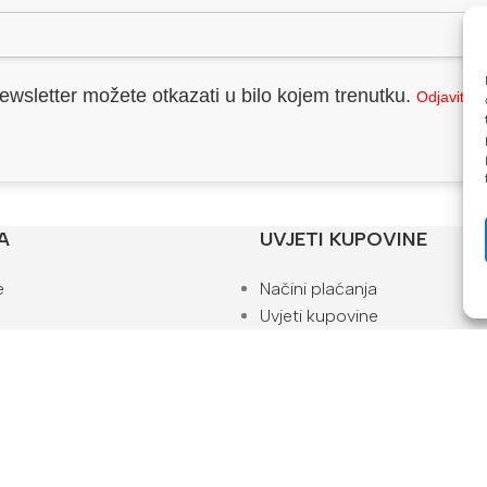
ewsletter možete otkazati u bilo kojem trenutku.
Odjavite 
A
UVJETI KUPOVINE
e
Načini plaćanja
Uvjeti kupovine
ti za kupovinu
Pravila privatnosti
Reklamacije i povrat
Kako naručiti
ta
Blog