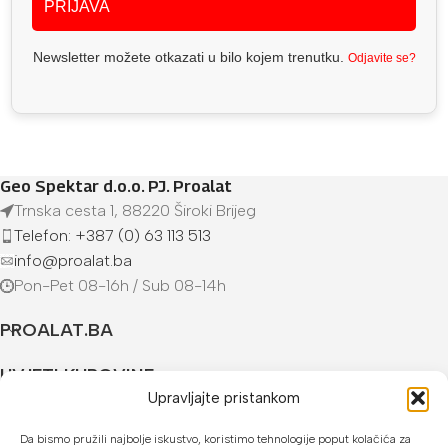
PRIJAVA
Newsletter možete otkazati u bilo kojem trenutku.
Odjavite se?
Geo Spektar d.o.o. PJ. Proalat
Trnska cesta 1, 88220 Široki Brijeg
Telefon: +387 (0) 63 113 513
info@proalat.ba
Pon-Pet 08-16h / Sub 08-14h
PROALAT.BA
UVJETI KUPOVINE
Upravljajte pristankom
NAČINI PLAĆANJA
Da bismo pružili najbolje iskustvo, koristimo tehnologije poput kolačića za