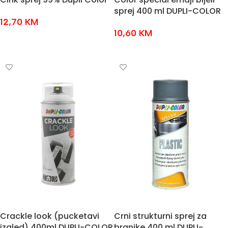
sprej 400 ml DUPLI-COLOR
12,70
KM
10,60
KM
DODAJ U KOŠARICU
DODAJ U KOŠARICU
Crackle look (pucketavi
Crni strukturni sprej za
izgled) 400ml DUPLI-COLOR
branike 400 ml DUPLI-