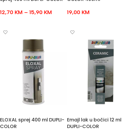
12,70
KM
–
15,90
KM
19,00
KM
ODABERI OPCIJE
DODAJ U KOŠARICU
ELOXAL sprej 400 ml DUPLI-
Emajl lak u bočici 12 ml
COLOR
DUPLI-COLOR