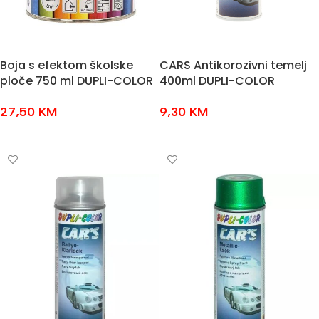
Boja s efektom školske
CARS Antikorozivni temelj
ploče 750 ml DUPLI-COLOR
400ml DUPLI-COLOR
27,50
KM
9,30
KM
DODAJ U KOŠARICU
ODABERI OPCIJE