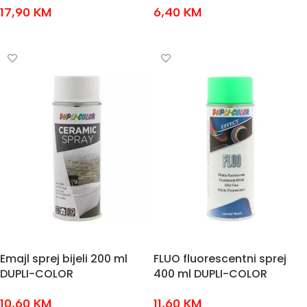
17,90
KM
6,40
KM
ODABERI OPCIJE
DODAJ U KOŠARICU
Emajl sprej bijeli 200 ml
FLUO fluorescentni sprej
DUPLI-COLOR
400 ml DUPLI-COLOR
10,60
KM
11,60
KM