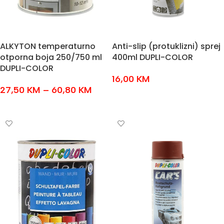
ALKYTON temperaturno
Anti-slip (protuklizni) sprej
otporna boja 250/750 ml
400ml DUPLI-COLOR
DUPLI-COLOR
16,00
KM
27,50
KM
–
60,80
KM
DODAJ U KOŠARICU
ODABERI OPCIJE