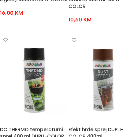
COLOR
16,00
KM
10,60
KM
ODABERI OPCIJE
DODAJ U KOŠARICU
DC THERMO temperaturni
Efekt hrđe sprej DUPLI-
sprej 400 ml DUPLI-COLOR
COLOR 400ml