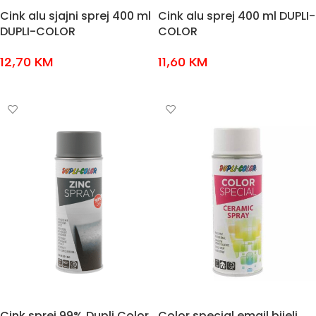
Cink alu sjajni sprej 400 ml
Cink alu sprej 400 ml DUPLI-
DUPLI-COLOR
COLOR
12,70
KM
11,60
KM
DODAJ U KOŠARICU
DODAJ U KOŠARICU
Cink sprej 99% Dupli Color
Color special emajl bijeli