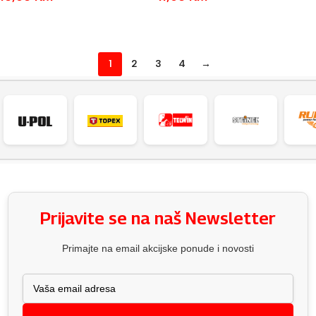
DODAJ U KOŠARICU
ODABERI OPCIJE
1
2
3
4
→
Prijavite se na naš Newsletter
Primajte na email akcijske ponude i novosti