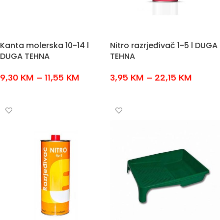
Kanta molerska 10-14 l
Nitro razrjeđivač 1-5 l DUGA
DUGA TEHNA
TEHNA
9,30
KM
–
11,55
KM
3,95
KM
–
22,15
KM
ODABERI OPCIJE
ODABERI OPCIJE