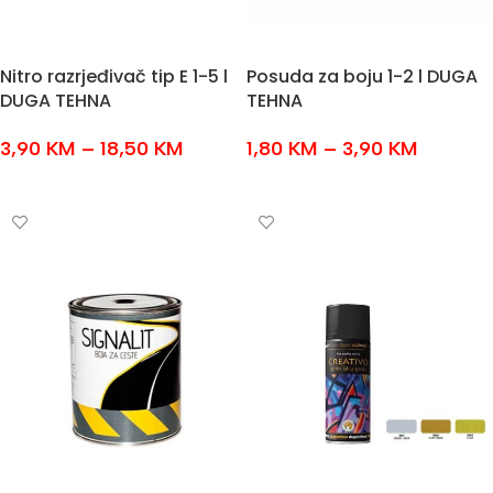
Nitro razrjeđivač tip E 1-5 l
Posuda za boju 1-2 l DUGA
DUGA TEHNA
TEHNA
3,90
KM
–
18,50
KM
1,80
KM
–
3,90
KM
ODABERI OPCIJE
ODABERI OPCIJE