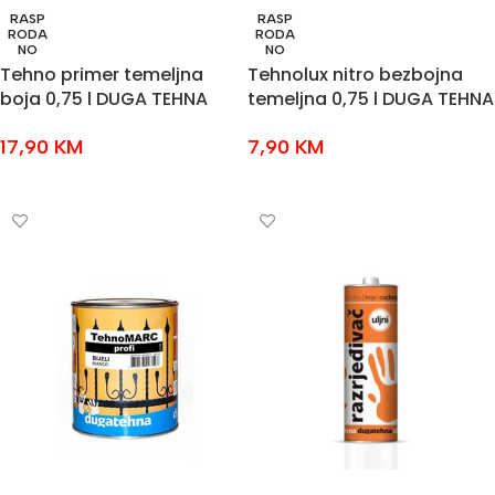
RASP
RASP
RODA
RODA
NO
NO
Tehno primer temeljna
Tehnolux nitro bezbojna
boja 0,75 l DUGA TEHNA
temeljna 0,75 l DUGA TEHNA
17,90
KM
7,90
KM
PROČITAJ VIŠE
PROČITAJ VIŠE