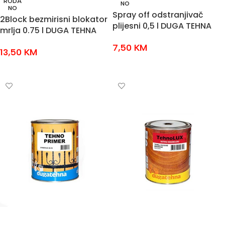
RODA
NO
NO
Spray off odstranjivač
2Block bezmirisni blokator
plijesni 0,5 l DUGA TEHNA
mrlja 0.75 l DUGA TEHNA
7,50
KM
13,50
KM
PROČITAJ VIŠE
PROČITAJ VIŠE