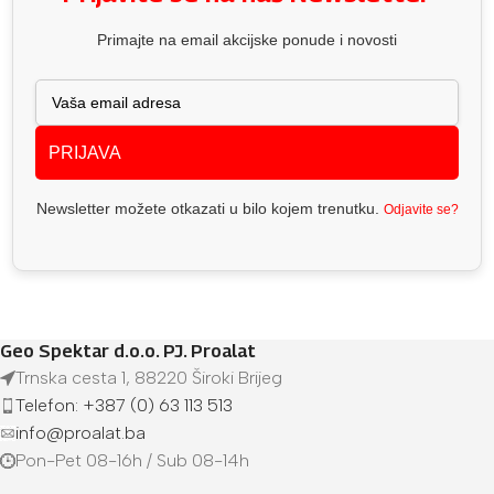
Primajte na email akcijske ponude i novosti
PRIJAVA
Newsletter možete otkazati u bilo kojem trenutku.
Odjavite se?
Geo Spektar d.o.o. PJ. Proalat
Trnska cesta 1, 88220 Široki Brijeg
Telefon: +387 (0) 63 113 513
info@proalat.ba
Pon-Pet 08-16h / Sub 08-14h