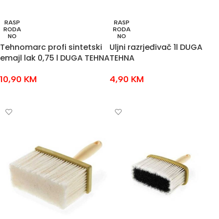
RASP
RASP
RODA
RODA
NO
NO
Tehnomarc profi sintetski
Uljni razrjeđivač 1l DUGA
emajl lak 0,75 l DUGA TEHNA
TEHNA
10,90
KM
4,90
KM
PROČITAJ VIŠE
PROČITAJ VIŠE