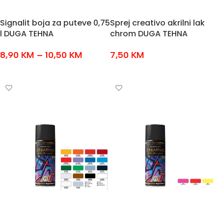
Signalit boja za puteve 0,75
Sprej creativo akrilni lak
l DUGA TEHNA
chrom DUGA TEHNA
8,90
KM
–
10,50
KM
7,50
KM
ODABERI OPCIJE
ODABERI OPCIJE