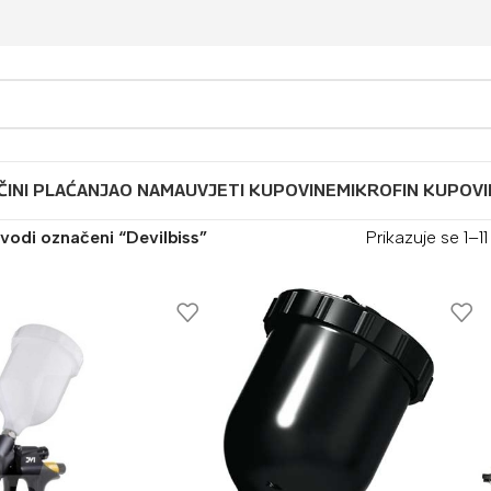
ČINI PLAĆANJA
O NAMA
UVJETI KUPOVINE
MIKROFIN KUPOVI
vodi označeni “Devilbiss”
Prikazuje se 1–1