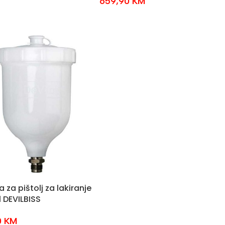
659,90
KM
 za pištolj za lakiranje
 DEVILBISS
0
KM