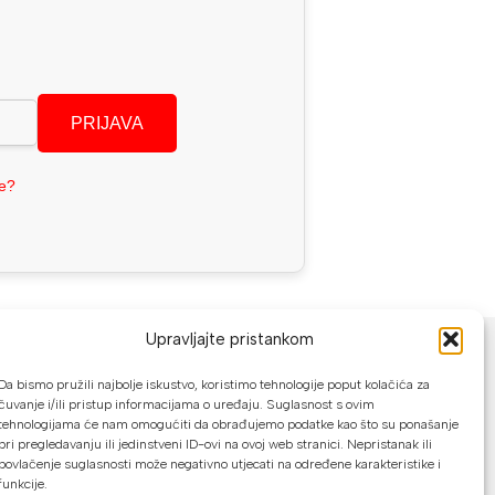
PRIJAVA
se?
NAČINI PLAĆANJA
Upravljajte pristankom
U našoj web trgovini možete platiti:
Da bismo pružili najbolje iskustvo, koristimo tehnologije poput kolačića za
čuvanje i/ili pristup informacijama o uređaju. Suglasnost s ovim
tehnologijama će nam omogućiti da obrađujemo podatke kao što su ponašanje
Kreditnim karticama jednokratno ili do
pri pregledavanju ili jedinstveni ID-ovi na ovoj web stranici. Nepristanak ili
24 rate
povlačenje suglasnosti može negativno utjecati na određene karakteristike i
funkcije.
Općom uplatnicom, virmanom, internet