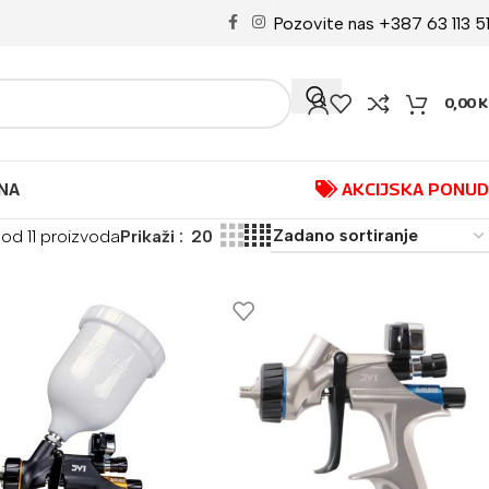
Pozovite nas +387 63 113 5
0,00
K
NA
AKCIJSKA PONU
1 od 11 proizvoda
Prikaži
20