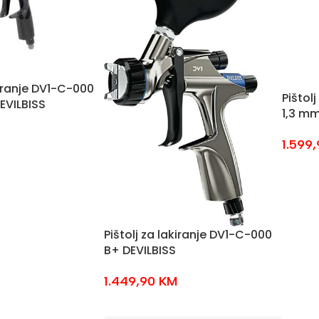
kiranje DV1-C-000
Pištol
EVILBISS
1,3 mm
1.599
Pištolj za lakiranje DV1-C-000
B+ DEVILBISS
1.449,90
KM