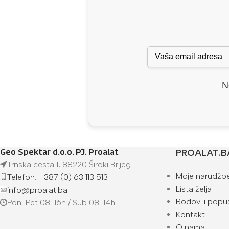
N
Geo Spektar d.o.o. PJ. Proalat
PROALAT.B
Trnska cesta 1, 88220 Široki Brijeg
Moje narudžb
Telefon: +387 (0) 63 113 513
Lista želja
info@proalat.ba
Bodovi i popus
Pon-Pet 08-16h / Sub 08-14h
Kontakt
O nama