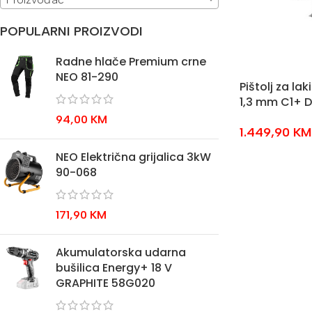
POPULARNI PROIZVODI
Radne hlače Premium crne
NEO 81-290
Pištolj za la
1,3 mm C1+ D
94,00
KM
1.449,90
KM
NEO Električna grijalica 3kW
90-068
171,90
KM
Akumulatorska udarna
bušilica Energy+ 18 V
GRAPHITE 58G020