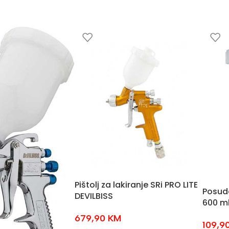
Pištolj za lakiranje SRi PRO LITE
Posuda
DEVILBISS
600 ml
679,90
KM
109,9