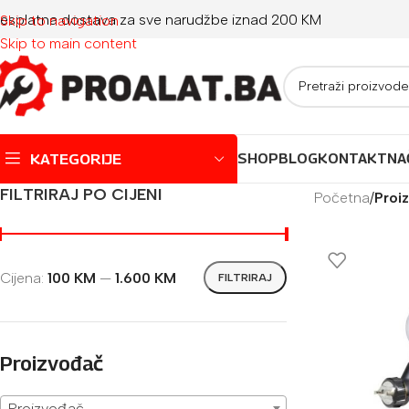
esplatna dostava za sve narudžbe iznad 200 KM
Skip to navigation
Skip to main content
KATEGORIJE
SHOP
BLOG
KONTAKT
NA
FILTRIRAJ PO CIJENI
Početna
/
Proiz
Montažni bazeni
Dječji bazeni
Cijena:
100 KM
—
1.600 KM
FILTRIRAJ
Jacuzzi
Igračke za plažu
Oprema za bazene
Proizvođač
Proizvođač