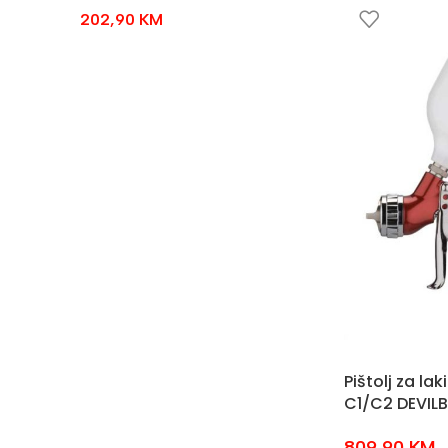
202,90
KM
Pištolj za la
C1/C2 DEVILB
809,90
KM