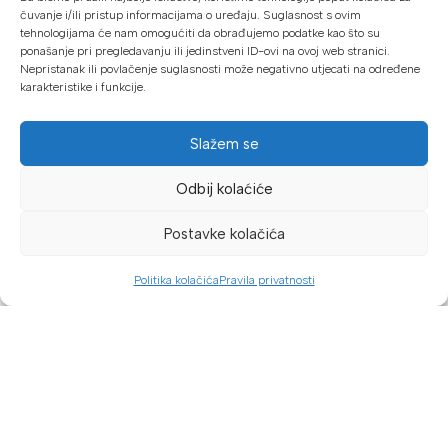
čuvanje i/ili pristup informacijama o uređaju. Suglasnost s ovim
tehnologijama će nam omogućiti da obrađujemo podatke kao što su
ponašanje pri pregledavanju ili jedinstveni ID-ovi na ovoj web stranici.
Nepristanak ili povlačenje suglasnosti može negativno utjecati na određene
karakteristike i funkcije.
Geo Spektar d.o.o. PJ. Proalat
Slažem se
Trnska cesta 1, 88220 Široki Brijeg
Telefon: +387 (0) 63 113 513
Odbij kolaćiće
info@proalat.ba
Pon-Pet 08-16h / Sub 08-14h
Postavke kolačića
PROALAT.BA
Politika kolačića
Pravila privatnosti
Dućan
Filteri
Lista želja
Košarica
Moj račun
UVJETI KUPOVINE
NAČINI PLAĆANJA
U našoj web trgovini možete platiti:
Kreditnim karticama jednokratno ili do 24 rate