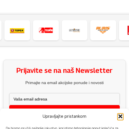
Prijavite se na naš Newsletter
Primajte na email akcijske ponude i novosti
PRIJAVA
Upravljajte pristankom
Newsletter možete otkazati u bilo kojem trenutku.
Odjavite se?
Da bismo pružili najbolje iskustvo, koristimo tehnologije poput kolačića za