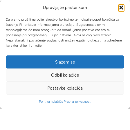
info@proalat.ba
Upravljajte pristankom
Pon-Pet 08-16h / Sub 08-14h
Da bismo pružili najbolje iskustvo, koristimo tehnologije poput kolačića za
PROALAT.BA
čuvanje i/ili pristup informacijama o uređaju. Suglasnost s ovim
tehnologijama će nam omogućiti da obrađujemo podatke kao što su
UVJETI KUPOVINE
ponašanje pri pregledavanju ili jedinstveni ID-ovi na ovoj web stranici.
Nepristanak ili povlačenje suglasnosti može negativno utjecati na određene
karakteristike i funkcije.
NAČINI PLAĆANJA
U našoj web trgovini možete platiti:
Slažem se
Kreditnim karticama jednokratno ili do 24 rate
Odbij kolaćiće
Općom uplatnicom, virmanom, internet bankarstvom
Postavke kolačića
Gotovinom prilikom preuzimanja
Mikrofin do 18 rata
Politika kolačića
Pravila privatnosti
Dućan
Filteri
Lista želja
Košarica
Moj račun
Copyright © 2026 Proalat.ba