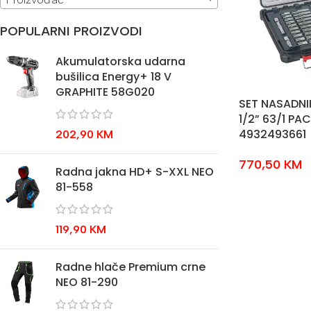
POPULARNI PROIZVODI
Akumulatorska udarna
bušilica Energy+ 18 V
GRAPHITE 58G020
SET NASADNI
1/2” 63/1 P
4932493661
202,90
KM
770,50
KM
Radna jakna HD+ S-XXL NEO
81-558
119,90
KM
Radne hlače Premium crne
NEO 81-290