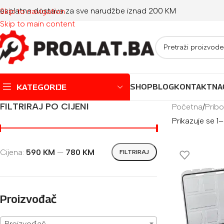
esplatna dostava za sve narudžbe iznad 200 KM
Skip to navigation
Skip to main content
KATEGORIJE
SHOP
BLOG
KONTAKT
NA
FILTRIRAJ PO CIJENI
Početna
/
Pribo
Prikazuje se 1
Montažni bazeni
Dječji bazeni
Cijena:
590 KM
—
780 KM
FILTRIRAJ
Jacuzzi
Igračke za plažu
Oprema za bazene
Proizvođač
Proizvođač