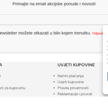
Primajte na email akcijske ponude i novosti
ewsletter možete otkazati u bilo kojem trenutku.
Odjavite 
A
UVJETI KUPOVINE
e
Načini plaćanja
Uvjeti kupovine
ti za kupovinu
Pravila privatnosti
Reklamacije i povrat
Kako naručiti
ta
Blog