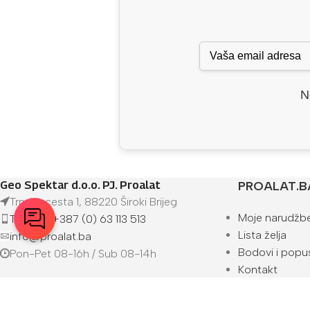
N
Geo Spektar d.o.o. PJ. Proalat
PROALAT.B
Trnska cesta 1, 88220 Široki Brijeg
Moje narudžb
Telefon: +387 (0) 63 113 513
Lista želja
info@proalat.ba
Bodovi i popus
Pon-Pet 08-16h / Sub 08-14h
Kontakt
O nama
Prodajna mjes