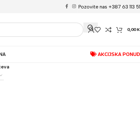
Pozovite nas +387 63 113 5
0,00
K
NA
AKCIJSKA PONU
čeva