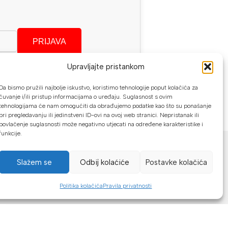
PRIJAVA
Upravljajte pristankom
se?
Da bismo pružili najbolje iskustvo, koristimo tehnologije poput kolačića za
čuvanje i/ili pristup informacijama o uređaju. Suglasnost s ovim
tehnologijama će nam omogućiti da obrađujemo podatke kao što su ponašanje
pri pregledavanju ili jedinstveni ID-ovi na ovoj web stranici. Nepristanak ili
povlačenje suglasnosti može negativno utjecati na određene karakteristike i
funkcije.
NAČINI PLAĆANJA
U našoj web trgovini možete platiti:
Slažem se
Odbij kolaćiće
Postavke kolačića
Kreditnim karticama jednokratno ili do
Politika kolačića
Pravila privatnosti
24 rate
Općom uplatnicom, virmanom, internet
bankarstvom