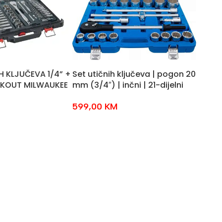
H KLJUČEVA 1/4” +
Set utičnih ključeva | pogon 20
ACKOUT MILWAUKEE
mm (3/4″) | inčni | 21-dijelni
599,00
KM