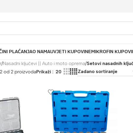
ČINI PLAĆANJA
O NAMA
UVJETI KUPOVINE
MIKROFIN KUPOVI
r
/
Nasadni ključevi || Auto i moto oprema
/
Setovi nasadnih klju
–2 od 2 proizvoda
Prikaži
20