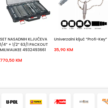
SET NASADNIH KLJUČEVA
Univerzalni ključ “Profi-Key”
1/4” + 1/2” 63/1 PACKOUT
MILWAUKEE 4932493661
35,90
KM
DODAJ U KOŠARICU
770,50
KM
DODAJ U KOŠARICU