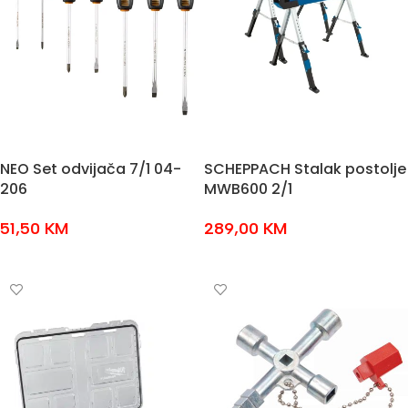
NEO Set odvijača 7/1 04-
SCHEPPACH Stalak postolje
206
MWB600 2/1
51,50
KM
289,00
KM
DODAJ U KOŠARICU
DODAJ U KOŠARICU