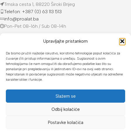
Trnska cesta 1, 88220 Široki Brijeg
Telefon: +387 (0) 63 113 513
info@proalat.ba
Pon-Pet 08-16h / Sub 08-14h
PROALAT.BA
Upravljajte pristankom
UVJETI KUPOVINE
Da bismo pružili najbolje iskustvo, koristimo tehnologije poput kolačića za
čuvanje i/ili pristup informacijama o uređaju. Suglasnost s ovim
tehnologijama će nam omogućiti da obrađujemo podatke kao što su
NAČINI PLAĆANJA
ponašanje pri pregledavanju ili jedinstveni ID-ovi na ovoj web stranici.
Nepristanak ili povlačenje suglasnosti može negativno utjecati na određene
U našoj web trgovini možete platiti:
karakteristike i funkcije.
Kreditnim karticama jednokratno ili do 24 rate
Slažem se
Općom uplatnicom, virmanom, internet bankarstvom
Odbij kolaćiće
Gotovinom prilikom preuzimanja
Mikrofin do 18 rata
Postavke kolačića
Copyright © 2026 Proalat.ba