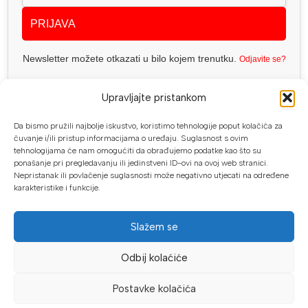
PRIJAVA
Newsletter možete otkazati u bilo kojem trenutku.
Odjavite se?
Upravljajte pristankom
Da bismo pružili najbolje iskustvo, koristimo tehnologije poput kolačića za
čuvanje i/ili pristup informacijama o uređaju. Suglasnost s ovim
Geo Spektar d.o.o. PJ. Proalat
tehnologijama će nam omogućiti da obrađujemo podatke kao što su
Trnska cesta 1, 88220 Široki Brijeg
ponašanje pri pregledavanju ili jedinstveni ID-ovi na ovoj web stranici.
Nepristanak ili povlačenje suglasnosti može negativno utjecati na određene
Telefon: +387 (0) 63 113 513
karakteristike i funkcije.
info@proalat.ba
Pon-Pet 08-16h / Sub 08-14h
Slažem se
PROALAT.BA
Odbij kolaćiće
UVJETI KUPOVINE
Postavke kolačića