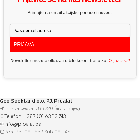
Primajte na email akcijske ponude i novosti
PRIJAVA
Newsletter možete otkazati u bilo kojem trenutku.
Odjavite se?
Geo Spektar d.o.o. PJ. Proalat
Trnska cesta 1, 88220 Široki Brijeg
Telefon: +387 (0) 63 113 513
info@proalat.ba
Pon-Pet 08-16h / Sub 08-14h