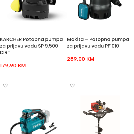
KARCHER Potopna pumpa
Makita – Potopna pumpa
za prljavu vodu SP 9.500
za prljavu vodu PF1010
DIRT
289,00
KM
179,90
KM
DODAJ U KOŠARICU
DODAJ U KOŠARICU