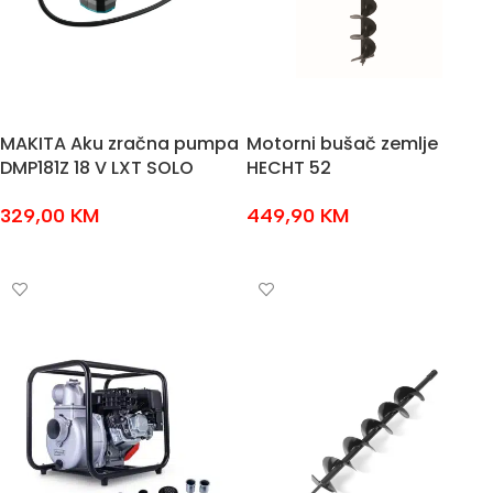
MAKITA Aku zračna pumpa
Motorni bušač zemlje
DMP181Z 18 V LXT SOLO
HECHT 52
329,00
KM
449,90
KM
DODAJ U KOŠARICU
DODAJ U KOŠARICU