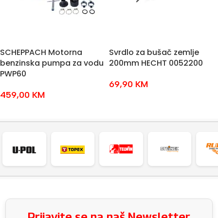
SCHEPPACH Motorna
Svrdlo za bušač zemlje
benzinska pumpa za vodu
200mm HECHT 0052200
PWP60
69,90
KM
459,00
KM
DODAJ U KOŠARICU
DODAJ U KOŠARICU
Prijavite se na naš Newsletter