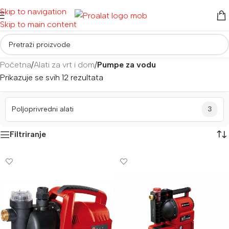
Skip to navigation
Skip to main content
Početna
/
Alati za vrt i dom
/
Pumpe za vodu
Prikazuje se svih 12 rezultata
Poljoprivredni alati
3
Filtriranje