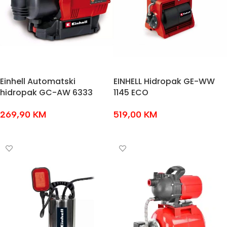
Einhell Automatski
EINHELL Hidropak GE-WW
hidropak GC-AW 6333
1145 ECO
269,90
KM
519,00
KM
DODAJ U KOŠARICU
DODAJ U KOŠARICU