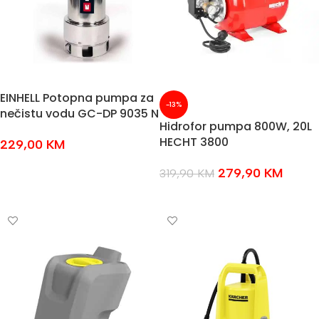
EINHELL Potopna pumpa za
-13%
nečistu vodu GC-DP 9035 N
Hidrofor pumpa 800W, 20L
HECHT 3800
229,00
KM
DODAJ U KOŠARICU
279,90
KM
319,90
KM
DODAJ U KOŠARICU