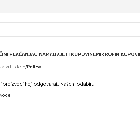
ČINI PLAĆANJA
O NAMA
UVJETI KUPOVINE
MIKROFIN KUPOVI
 za vrt i dom
/
Police
 proizvodi koji odgovaraju vašem odabiru.