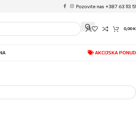
Pozovite nas +387 63 113 5
0,00
K
NA
AKCIJSKA PONU