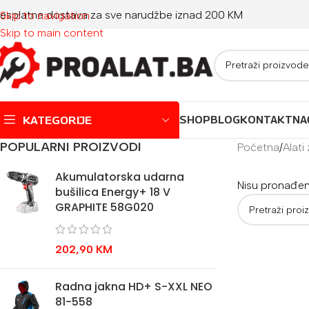
esplatna dostava za sve narudžbe iznad 200 KM
Skip to navigation
Skip to main content
KATEGORIJE
SHOP
BLOG
KONTAKT
NA
POPULARNI PROIZVODI
Početna
/
Alati
Montažni bazeni
Akumulatorska udarna
Nisu pronađeni
bušilica Energy+ 18 V
Dječji bazeni
GRAPHITE 58G020
Jacuzzi
Igračke za plažu
202,90
KM
Oprema za bazene
Radna jakna HD+ S-XXL NEO
81-558