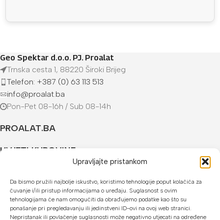
Geo Spektar d.o.o. PJ. Proalat
Trnska cesta 1, 88220 Široki Brijeg
Telefon: +387 (0) 63 113 513
info@proalat.ba
Pon-Pet 08-16h / Sub 08-14h
PROALAT.BA
UVJETI KUPOVINE
Upravljajte pristankom
NAČINI PLAĆANJA
Da bismo pružili najbolje iskustvo, koristimo tehnologije poput kolačića za
čuvanje i/ili pristup informacijama o uređaju. Suglasnost s ovim
U našoj web trgovini možete platiti:
tehnologijama će nam omogućiti da obrađujemo podatke kao što su
ponašanje pri pregledavanju ili jedinstveni ID-ovi na ovoj web stranici.
Kreditnim karticama jednokratno ili do 24 rate
Nepristanak ili povlačenje suglasnosti može negativno utjecati na određene