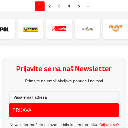
1
2
3
4
5
→
Prijavite se na naš Newsletter
Primajte na email akcijske ponude i novosti
PRIJAVA
Newsletter možete otkazati u bilo kojem trenutku.
Odjavite se?