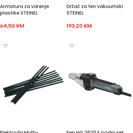
Armatura za varenje
Držač za fen vakuumski
plastike STEINEL
STEINEL
64,50
KM
193,20
KM
DODAJ U KOŠARICU
DODAJ U KOŠARICU
Elektroda Multi-
Fen HG 2620 E podni set