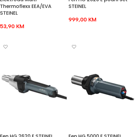
Thermoflexx EEA/EVA
STEINEL
STEINEL
999,00
KM
53,90
KM
DODAJ U KOŠARICU
DODAJ U KOŠARICU
Fen HG 2620 E STEINEL
Fen HG 5000 E STEINEL