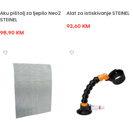
Aku pištolj za ljepilo Neo2
Alat za istiskivanje STEINEL
STEINEL
93,60
KM
98,90
KM
DODAJ U KOŠARICU
DODAJ U KOŠARICU