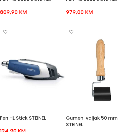
809,90
KM
979,00
KM
DODAJ U KOŠARICU
DODAJ U KOŠARICU
Fen HL Stick STEINEL
Gumeni valjak 50 mm
STEINEL
124,90
KM