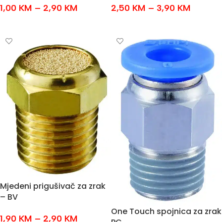
1,00
KM
–
2,90
KM
2,50
KM
–
3,90
KM
ODABERI OPCIJE
ODABERI OPCIJE
Mjedeni prigušivač za zrak
– BV
One Touch spojnica za zrak
1,90
KM
–
2,90
KM