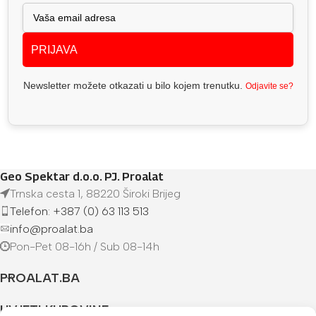
PRIJAVA
Newsletter možete otkazati u bilo kojem trenutku.
Odjavite se?
Geo Spektar d.o.o. PJ. Proalat
Trnska cesta 1, 88220 Široki Brijeg
Telefon: +387 (0) 63 113 513
info@proalat.ba
Pon-Pet 08-16h / Sub 08-14h
PROALAT.BA
UVJETI KUPOVINE