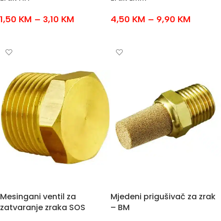
1,50
KM
–
3,10
KM
4,50
KM
–
9,90
KM
ODABERI OPCIJE
ODABERI OPCIJE
Mesingani ventil za
Mjedeni prigušivač za zrak
zatvaranje zraka SOS
– BM