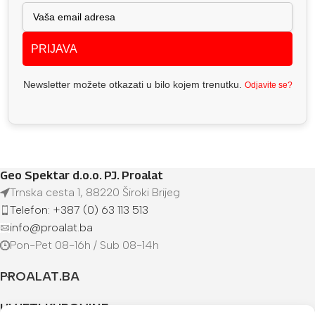
PRIJAVA
Newsletter možete otkazati u bilo kojem trenutku.
Odjavite se?
Geo Spektar d.o.o. PJ. Proalat
Trnska cesta 1, 88220 Široki Brijeg
Telefon: +387 (0) 63 113 513
info@proalat.ba
Pon-Pet 08-16h / Sub 08-14h
PROALAT.BA
UVJETI KUPOVINE