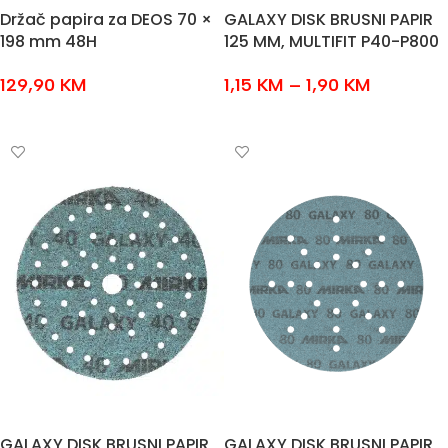
Držač papira za DEOS 70 ×
GALAXY DISK BRUSNI PAPIR
198 mm 48H
125 MM, MULTIFIT P40-P800
129,90
KM
1,15
KM
–
1,90
KM
DODAJ U KOŠARICU
ODABERI OPCIJE
GALAXY DISK BRUSNI PAPIR
GALAXY DISK BRUSNI PAPIR