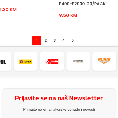
P400-P2000, 20/PACK
1,30
KM
9,50
KM
ODABERI OPCIJE
ODABERI OPCIJE
1
2
3
4
5
→
Prijavite se na naš Newsletter
Primajte na email akcijske ponude i novosti