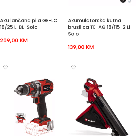
Aku lančana pila GE-LC
Akumulatorska kutna
18/25 Li BL-Solo
brusilica TE-AG 18/115-2 Li –
Solo
259,00
KM
139,00
KM
DODAJ U KOŠARICU
DODAJ U KOŠARICU