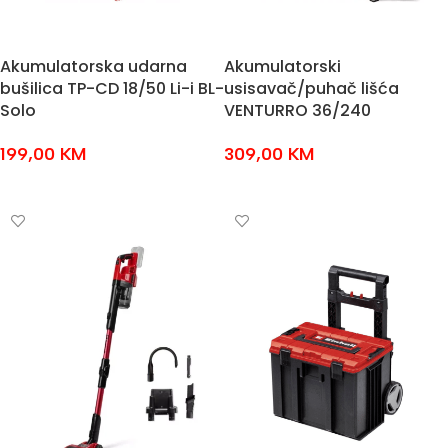
Akumulatorska udarna
Akumulatorski
bušilica TP-CD 18/50 Li-i BL-
usisavač/puhač lišća
Solo
VENTURRO 36/240
199,00
KM
309,00
KM
DODAJ U KOŠARICU
DODAJ U KOŠARICU