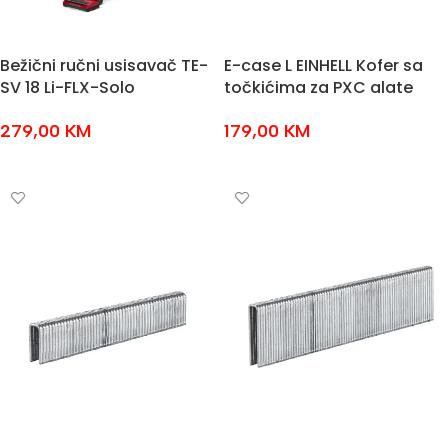
Bežični ručni usisavač TE-
E-case L EINHELL Kofer sa
SV 18 Li-FLX-Solo
točkićima za PXC alate
279,00
KM
179,00
KM
DODAJ U KOŠARICU
DODAJ U KOŠARICU