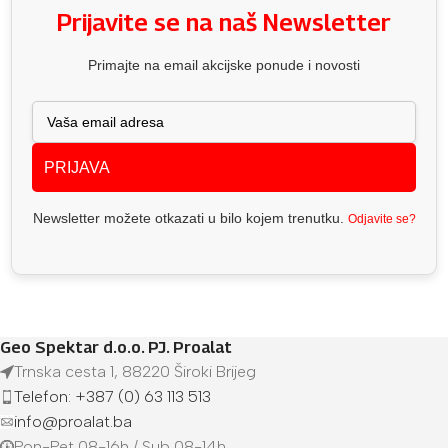
Prijavite se na naš Newsletter
Primajte na email akcijske ponude i novosti
PRIJAVA
Newsletter možete otkazati u bilo kojem trenutku.
Odjavite se?
Geo Spektar d.o.o. PJ. Proalat
Trnska cesta 1, 88220 Široki Brijeg
Telefon: +387 (0) 63 113 513
info@proalat.ba
Pon-Pet 08-16h / Sub 08-14h