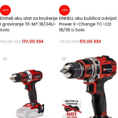
-25%
-25%
Einhell aku alat za brušenje
EINHELL aku bušilica odvijač
i graviranje TE-MT 18/34Li-
Power X-Change TC-CD
Solo
18/35 Li Solo
119,00
KM
59,00
KM
159,00
KM
79,00
KM
DODAJ U KOŠARICU
DODAJ U KOŠARICU