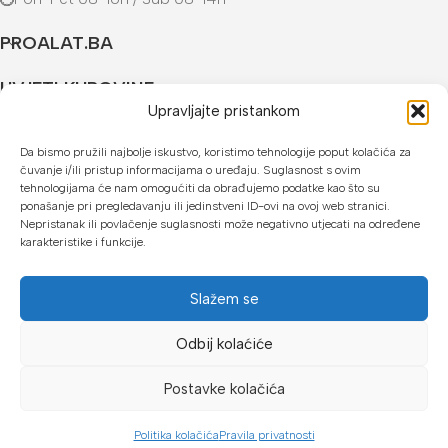
PROALAT.BA
UVJETI KUPOVINE
Upravljajte pristankom
NAČINI PLAĆANJA
Da bismo pružili najbolje iskustvo, koristimo tehnologije poput kolačića za
čuvanje i/ili pristup informacijama o uređaju. Suglasnost s ovim
U našoj web trgovini možete platiti:
tehnologijama će nam omogućiti da obrađujemo podatke kao što su
ponašanje pri pregledavanju ili jedinstveni ID-ovi na ovoj web stranici.
Kreditnim karticama jednokratno ili do 24 rate
Nepristanak ili povlačenje suglasnosti može negativno utjecati na određene
karakteristike i funkcije.
Općom uplatnicom, virmanom, internet bankarstvom
Gotovinom prilikom preuzimanja
Slažem se
Mikrofin do 18 rata
Odbij kolaćiće
Copyright © 2026 Proalat.ba
Postavke kolačića
Politika kolačića
Pravila privatnosti
Dućan
Filteri
Lista želja
Košarica
Moj račun