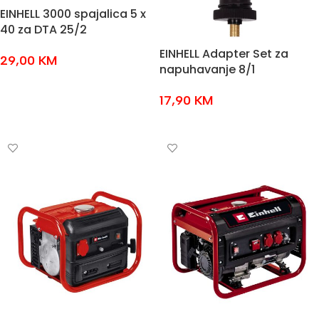
EINHELL 3000 spajalica 5 x
40 za DTA 25/2
EINHELL Adapter Set za
29,00
KM
napuhavanje 8/1
DODAJ U KOŠARICU
17,90
KM
DODAJ U KOŠARICU