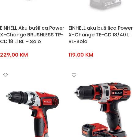
EINHELL Aku bušilica Power
EINHELL aku bušilica Power
X-Change BRUSHLESS TP-
X-Change TE-CD 18/40 Li
CD 18 Li BL – Solo
BL-Solo
229,00
KM
119,00
KM
DODAJ U KOŠARICU
DODAJ U KOŠARICU