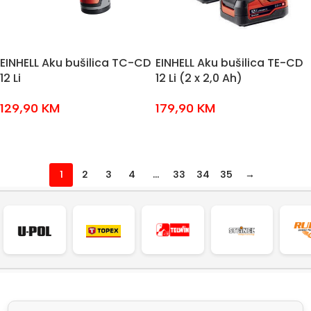
EINHELL Aku bušilica TC-CD
EINHELL Aku bušilica TE-CD
12 Li
12 Li (2 x 2,0 Ah)
129,90
KM
179,90
KM
DODAJ U KOŠARICU
DODAJ U KOŠARICU
1
2
3
4
…
33
34
35
→