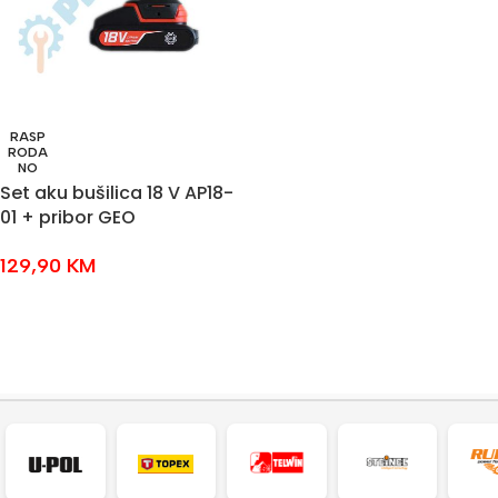
RASP
RODA
NO
Set aku bušilica 18 V AP18-
01 + pribor GEO
129,90
KM
PROČITAJ VIŠE