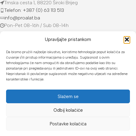
Trnska cesta 1, 88220 Široki Brijeg
Telefon: +387 (0) 63 113 513
info@proalat.ba
Pon-Pet 08-16h / Sub 08-14h
PROALAT.BA
Upravljajte pristankom
UVJETI KUPOVINE
Da bismo pružili najbolje iskustvo, koristimo tehnologije poput kolačića za
čuvanje i/ili pristup informacijama o uređaju. Suglasnost s ovim
tehnologijama će nam omogućiti da obrađujemo podatke kao što su
NAČINI PLAĆANJA
ponašanje pri pregledavanju ili jedinstveni ID-ovi na ovoj web stranici.
Nepristanak ili povlačenje suglasnosti može negativno utjecati na određene
U našoj web trgovini možete platiti:
karakteristike i funkcije.
Kreditnim karticama jednokratno ili do 24 rate
Slažem se
Općom uplatnicom, virmanom, internet bankarstvom
Odbij kolaćiće
Gotovinom prilikom preuzimanja
Mikrofin do 18 rata
Postavke kolačića
Copyright © 2026 Proalat.ba